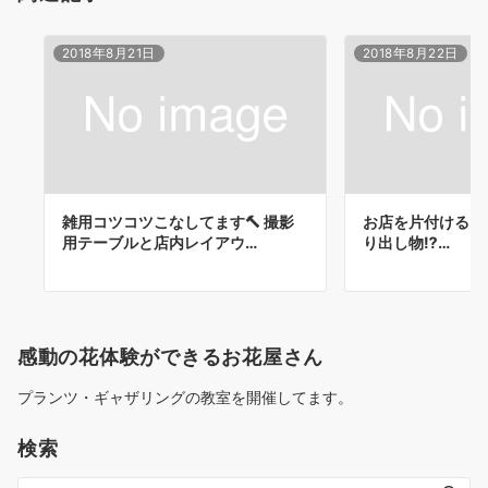
#wreathworkshop #flower_beauties_
#japanesehandmade #japan #chiba #相
#flowerpower🌸 #japanesehandmade
互 #f4f #flower_beauties_ #floraldesign
#floral_lover #follow4like #f4f
2018年8月21日
2018年8月22日
#flowermagic
#gathering #gatheringwreath
#follow4followback
雑用コツコツこなしてます🔨 撮影
お店を片付けると
用テーブルと店内レイアウ…
り出し物⁉️…
感動の花体験ができるお花屋さん
プランツ・ギャザリングの教室を開催してます。
検索