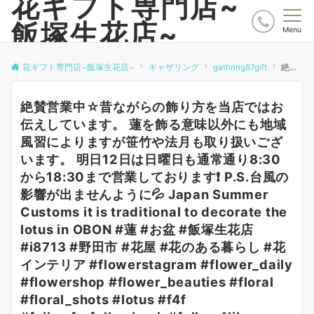
花ギフト専門店~
飯塚生花店~
Menu
花ギフト専門店~飯塚生花店~
ギャザリング
gathring87gift
絶賛営業中☆昔ながらの飾り方を当店ではお伝えしています。 蓮を飾る意味以外にも地域風習によりますが笹竹や法月も取り扱いございます。 明日12日は日曜日も通常通り8:30から18:30まで営業しております❗️ P.S.台風の影響が出ませんように💦 Japan Summer Customs it is traditional to decorate the lotus in OBON #蓮 #お盆 #飯塚生花店 #i8713 #野田市 #花屋 #花のある暮らし #花インテリア #flowerstagram #flower_daily #flowershop #flower_beauties #floral #floral_shots #lotus #f4f #followforfollowback #follow4like #followfollowfollow #flowerlovers #japanesehandmade #japan #chiba #japansummer #日本の夏
絶賛営業中☆昔ながらの飾り方を当店ではお
伝えしています。 蓮を飾る意味以外にも地域
風習によりますが笹竹や法月も取り扱いござ
います。 明日12日は日曜日も通常通り8:30
から18:30まで営業しております❗️ P.S.台風の
影響が出ませんように💦 Japan Summer
Customs it is traditional to decorate the
lotus in OBON #蓮 #お盆 #飯塚生花店
#i8713 #野田市 #花屋 #花のある暮らし #花
インテリア #flowerstagram #flower_daily
#flowershop #flower_beauties #floral
#floral_shots #lotus #f4f