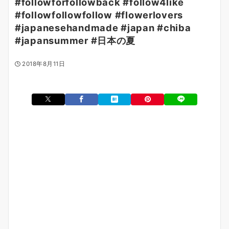
#followforfollowback #follow4like
#followfollowfollow #flowerlovers
#japanesehandmade #japan #chiba
#japansummer #日本の夏
2018年8月11日