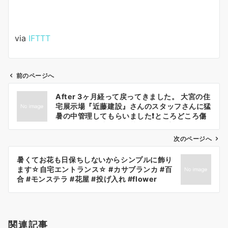
via
IFTTT
前のページへ
投
After 3ヶ月経って戻ってきました。 大宮の住
稿
宅展示場『近藤建設』さんのスタッフさんに猛
ナ
暑の中管理してもらいました❗️ところどころ傷
みはあるけど成長した植物。形が変わるのも楽
ビ
しめるのもギャザリングの醍醐味です☆
ゲ
次のページへ
3month later Gathering can enjoy
ー
change Plants Allengement. #リース #寄
暑くてお花も日保ちしないからシンプルに飾り
シ
せ植えリース #ギャザリング #ギャザリング寄
ます☆自宅エントランス☆ #カサブランカ #百
せ植え #飯塚生花店 #i8713 #野田市 #リース
ョ
合 #モンステラ #花屋 #投げ入れ #flower
作り #リースリング #相互 #プランツ #プラン
#flowerstagram #flowershop
ン
ツアレンジメント #花のある暮らし
#flower_igers #flower_daily #lily #花のあ
#flowerstagram #flower_daily
る暮らし #floral #floral_lover
#flowering #flowerarrangement
#flowerlover #植物のある暮らし
#wreath #wreathmaking #wreathlove
関連記事
#botanical #i8713 #飯塚生花店